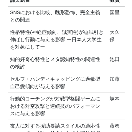
論文題目
教員
SNSにおける比較、醜形恐怖、完全主義
国里
との関連
性格特性(神経症傾向、誠実性)が睡眠引き
大久
伸ばし行動に与える影響 ー日本人大学生
保
を対象にしてー
知的好奇心特性とメタ認知特性の関連性
池田
の検討
セルフ・ハンディキャッピングに過敏型
加藤
自己愛傾向が与える影響
行動的コーチングが対戦型格闘ゲームに
塚本
おける対空攻撃と連続技のパフォーマン
スに与える影響
友人に対する援助要請スタイルの適応性
藤巻