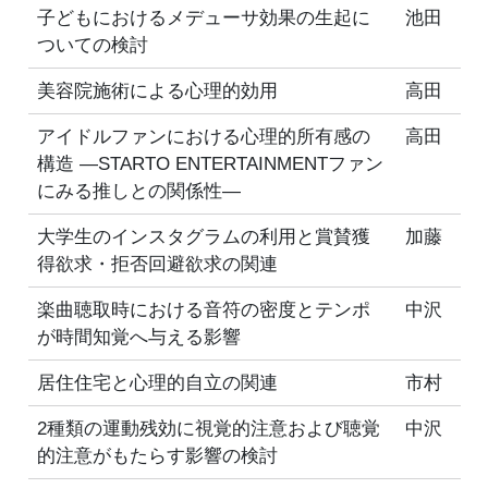
子どもにおけるメデューサ効果の生起に
池田
ついての検討
美容院施術による心理的効用
高田
アイドルファンにおける心理的所有感の
高田
構造 ―STARTO ENTERTAINMENTファン
にみる推しとの関係性―
大学生のインスタグラムの利用と賞賛獲
加藤
得欲求・拒否回避欲求の関連
楽曲聴取時における音符の密度とテンポ
中沢
が時間知覚へ与える影響
居住住宅と心理的自立の関連
市村
2種類の運動残効に視覚的注意および聴覚
中沢
的注意がもたらす影響の検討