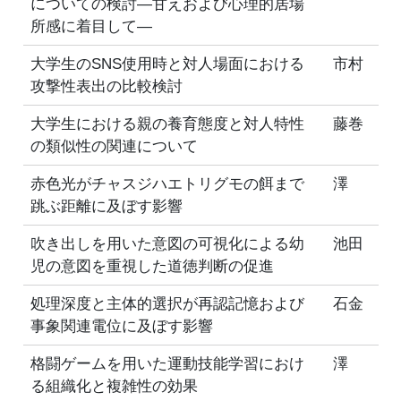
についての検討—甘えおよび心理的居場
所感に着目して—
大学生のSNS使用時と対人場面における
市村
攻撃性表出の比較検討
大学生における親の養育態度と対人特性
藤巻
の類似性の関連について
赤色光がチャスジハエトリグモの餌まで
澤
跳ぶ距離に及ぼす影響
吹き出しを用いた意図の可視化による幼
池田
児の意図を重視した道徳判断の促進
処理深度と主体的選択が再認記憶および
石金
事象関連電位に及ぼす影響
格闘ゲームを用いた運動技能学習におけ
澤
る組織化と複雑性の効果