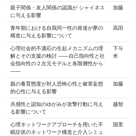
親子関係・友人関係の認識が シャイネス
加藤
に与える影響
青年期における自我同一性の発達が夢の
高田
構造に与える影響について
心理社会的不適応の生起メカニズムの理
下斗
解とその支援の検討 ――自己指向性と社
米
会指向性の２次元モデルと各階層性から
――
親の養育態度が対人恐怖心性と被害妄想
加藤
的心性に与える影響
共感性と認知のゆがみが攻撃行動に与え
越智
る影響について
心理ネットワークアプローチを用いた不
国里
眠症状のネットワーク構造と介入シミュ