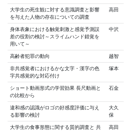
大学生の死生観に対する意識調査と影響
高田
を与えた人物の存在についての調査
身体表象における触覚刺激と感覚予測誤
中沢
差の役割の検討～スライムハンド錯覚を
用いて～
高齢者犯罪の動向
越智
非共感覚者におけるかな文字・漢字の色
塚本
字共感覚的な対応付け
ショート動画形式の学習効果 長尺動画と
石金
の比較から
違和感の認識がロゴの好感度評価に与え
大久
る影響の検討
保
大学生の食事形態に関する質的調査と 共
高田