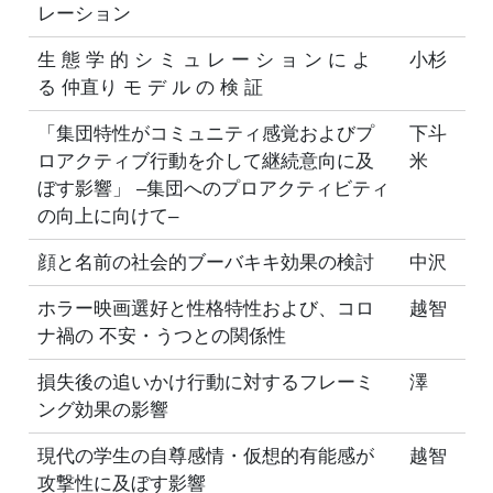
レーション
生 態 学 的 シ ミ ュ レ ー シ ョ ン に よ
小杉
る 仲直り モ デ ル の 検 証
「集団特性がコミュニティ感覚およびプ
下斗
ロアクティブ行動を介して継続意向に及
米
ぼす影響」 –集団へのプロアクティビティ
の向上に向けて–
顔と名前の社会的ブーバキキ効果の検討
中沢
ホラー映画選好と性格特性および、コロ
越智
ナ禍の 不安・うつとの関係性
損失後の追いかけ行動に対するフレーミ
澤
ング効果の影響
現代の学生の自尊感情・仮想的有能感が
越智
攻撃性に及ぼす影響