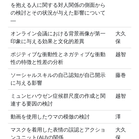
を抱える人に関する対人関係の側面から
の検討とその状況が与えた影響について
―
オンライン会議における背景画像が第一
大久
印象に与える効果と文化的差異
保
ポジティブな衝動性とネガティブな衝動
越智
性の特徴と性差の分析
ソーシャルスキルの自己認知が自己開示
藤巻
に与える影響
ミュンヒハウゼン症候群尺度の作成と関
越智
連する要因の検討
動画を使用したウマの模倣の検討
澤
マスクを着用した表情の誤認とアクショ
大久
ンユニット(AU)の関係
保