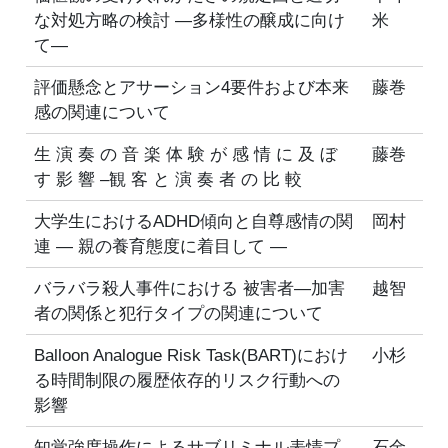
な対処方略の検討 ―多様性の醸成に向け
米
て―
評価懸念とアサーション4要件および本来
藤巻
感の関連について
生 演 奏 の 音 楽 体 験 が 感 情 に 及 ぼ
藤巻
す 影 響 –観 客 と 演 奏 者 の 比 較
大学生におけるADHD傾向と自尊感情の関
岡村
連 ― 親の養育態度に着目して ―
バラバラ殺人事件における 被害者―加害
越智
者の関係と犯行タイプの関連について
Balloon Analogue Risk Task(BART)におけ
小杉
る時間制限の履歴依存的リスク行動への
影響
知覚強度操作によるサブリミナル表情プ
石金