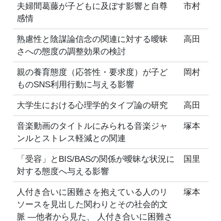
夫婦間葛藤が子どもに及ぼす影響と自尊
市村
感情
熟慮性と陰謀論信念の関連に対する曖昧
高田
さへの態度の調整効果の検討
親の養育態度（応答性・要求度）が子ど
岡村
ものSNS利用行動に与える影響
大学生における心理学的タイプ論の研究
高田
音楽動画のタイトルにみられる音楽ジャ
塚本
ンルとストレス軽減との関連
「受容」とBIS/BASの関係が曖昧な状況に
国里
対する態度へ与える影響
人付き合いに困難さを抱えている人のリ
塚本
ソースを見出した関わりとその社会的文
脈 ―他者から見た、 人付き合いに困難さ