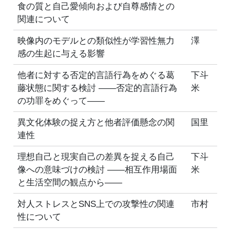
食の質と自己愛傾向および自尊感情との
関連について
映像内のモデルとの類似性が学習性無力
澤
感の生起に与える影響
他者に対する否定的言語行為をめぐる葛
下斗
藤状態に関する検討 ――否定的言語行為
米
の功罪をめぐって――
異文化体験の捉え方と他者評価懸念の関
国里
連性
理想自己と現実自己の差異を捉える自己
下斗
像への意味づけの検討 ――相互作用場面
米
と生活空間の観点から――
対人ストレスとSNS上での攻撃性の関連
市村
性について