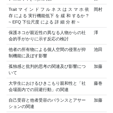
Trait マ イ ン ド フ ル ネ ス は ス マ ホ 依
岡村
存 による 実行機能低下 を 緩 和 するか ?
~ EFQ 下位尺度 による 詳 細 分 析 ~
保護ネコが親近性の異なる人物からの社
澤
会的手がかりに示す反応の検討
他者の所有物による個人空間の侵害が抑
池田
制機能に及ぼす影響
孤独感と批判的思考の関連及び影響につ
加藤
いて
大学生におけるひきこもり親和性と「社
藤巻
会場面内での回避行動」の関連
自己受容と他者受容のバランスとアサー
加藤
ションの関連