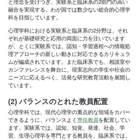
と理念を受けつぎ、実験系と臨床系の2部門の高い
融合を実現する、わが国では数少ない総合的心理学
科を目指しています。
心理学科における実験系と臨床系の2分野は、それ
ぞれが基礎研究と応用の両面に力を注いでいます
が、とくに実験系では、認知・学習過程への情報処
理アプローチの新しい動きに対応できるカリキュラ
ムが編成されています。また臨床系でも、相談室や
カンファレンスを舞台に、現実志向の学生や社会の
ニーズに応えるべく、活発な研究教育活動を展開し
ています。
(2) バランスのとれた教員配置
心理学科では、現代心理学の重点的な領域をカバー
できるように、バランスよく
専任教員
を配置してい
ます。実験系では、認知、知覚、発達、社会、学
習、生理心理学を専門とする教員を、臨床系では、