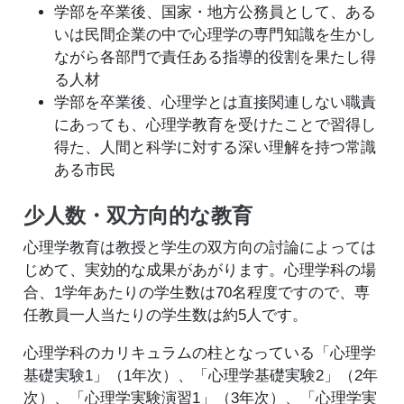
学部を卒業後、国家・地方公務員として、ある
いは民間企業の中で心理学の専門知識を生かし
ながら各部門で責任ある指導的役割を果たし得
る人材
学部を卒業後、心理学とは直接関連しない職責
にあっても、心理学教育を受けたことで習得し
得た、人間と科学に対する深い理解を持つ常識
ある市民
少人数・双方向的な教育
心理学教育は教授と学生の双方向の討論によっては
じめて、実効的な成果があがります。心理学科の場
合、1学年あたりの学生数は70名程度ですので、専
任教員一人当たりの学生数は約5人です。
心理学科のカリキュラムの柱となっている「心理学
基礎実験1」（1年次）、「心理学基礎実験2」（2年
次）、「心理学実験演習1」（3年次）、「心理学実