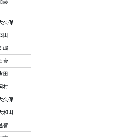
加藤
大久保
高田
松嶋
石金
吉田
岡村
大久保
大和田
越智