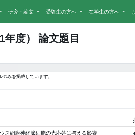
研究・論文
受験生の方へ
在学生の方へ
21年度） 論文題目
ルのみを掲載しています。
。
ウス網膜神経節細胞の光応答に与える影響