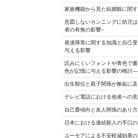
家族機能から見た結婚観に関す
意図しないカンニングに幼児は
者の有無の影響−
発達障害に関する知識と自己受
与える影響
読みにくいフォントや青色で書
色が記憶に与える影響の検討―
出生順位と親子関係が嫉妬に及
テレビ電話における他者への意
自己愛傾向と友人関係のあり方がI
日本における連続殺人の手口の
ユーモアによる不安軽減効果の