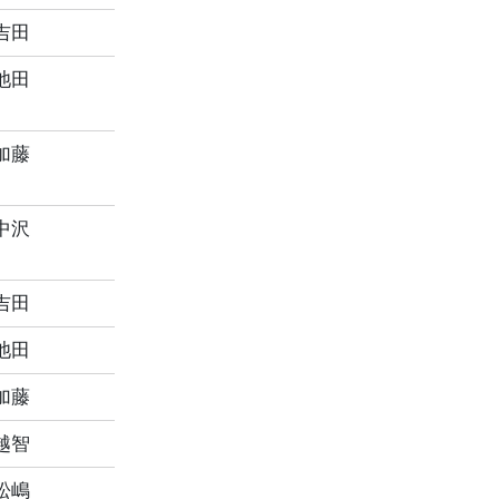
吉田
池田
加藤
中沢
吉田
池田
加藤
越智
松嶋