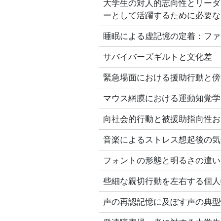
大学生の対人的志向性とリーダ
ーとして活躍するために必要な
睡眠による虚記憶の定着：ファ
サバイバーズギルトと文化差
緊急場面における援助行動と傍
マウス網膜における運動知覚学
向社会的行動と被援助指向性お
音楽によるストレス想起後の気
フォントの形態と明るさの違い
些細な親切行動を左右する個人
声の再認記憶に及ぼす声の典型