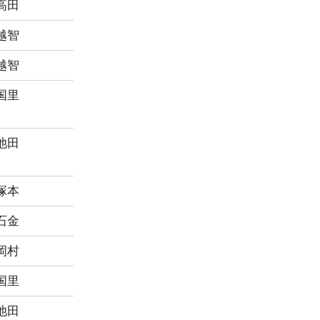
高田
越智
越智
国里
池田
塚本
石金
岡村
国里
池田