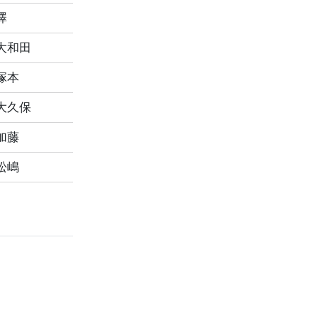
澤
大和田
塚本
大久保
加藤
松嶋