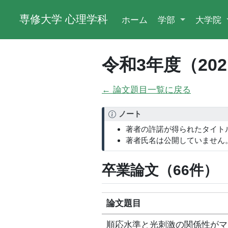
専修大学 心理学科
ホーム
学部
大学院
令和3年度（20
← 論文題目一覧に戻る
ノート
著者の許諾が得られたタイト
著者氏名は公開していません
卒業論文（66件）
論文題目
順応水準と光刺激の関係性がマ