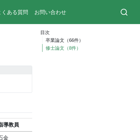
よくある質問
お問い合わせ
目次
卒業論文（66件）
修士論文（8件）
指導教員
石金