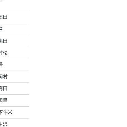
高田
澤
高田
村松
澤
岡村
高田
国里
下斗米
中沢