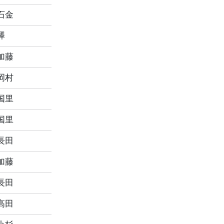
石金
澤
加藤
岡村
国里
国里
長田
加藤
長田
高田