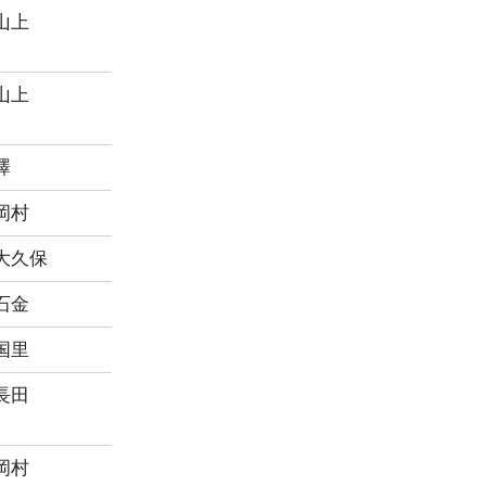
山上
山上
澤
岡村
大久保
石金
国里
長田
岡村