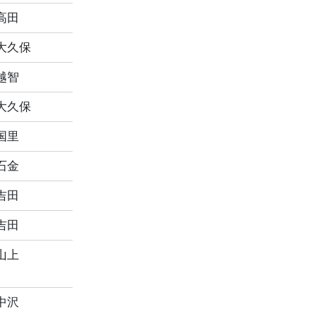
高田
大久保
越智
大久保
国里
石金
吉田
吉田
山上
中沢