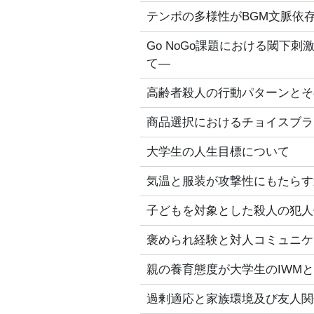
テンポの多様性がBGM文脈依
Go NoGo課題における閾下
て―
高齢者殺人の行動パターンとそ
商品選択におけるチョイスブラ
大学生の人生目標について
気温と服装が攻撃性にもたらす
子どもを対象とした殺人の犯人
褒められ経験と対人コミュニケ
親の養育態度が大学生のIWM
過剰適応と家族環境及び友人関