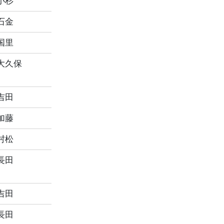
小杉
石金
国里
大久保
吉田
加藤
村松
長田
吉田
長田