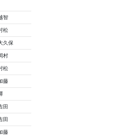
越智
村松
大久保
岡村
村松
加藤
澤
吉田
吉田
加藤