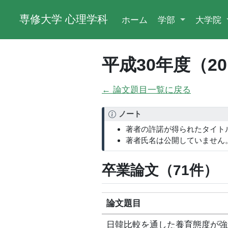
専修大学 心理学科
ホーム
学部
大学院
平成30年度（2
← 論文題目一覧に戻る
ノート
著者の許諾が得られたタイト
著者氏名は公開していません
卒業論文（71件）
論文題目
日韓比較を通した養育態度が強