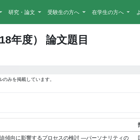
研究・論文
受験生の方へ
在学生の方へ
018年度） 論文題目
ルのみを掲載しています。
。
迫傾向に影響するプロセスの検討 ―パーソナリティの