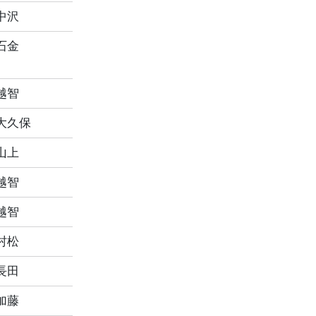
中沢
石金
越智
大久保
山上
越智
越智
村松
長田
加藤