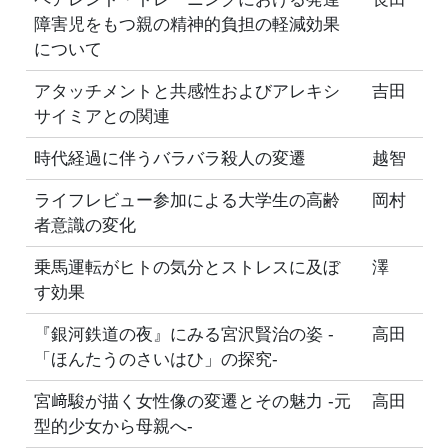
障害児をもつ親の精神的負担の軽減効果
について
アタッチメントと共感性およびアレキシ
吉田
サイミアとの関連
時代経過に伴うバラバラ殺人の変遷
越智
ライフレビュー参加による大学生の高齢
岡村
者意識の変化
乗馬運転がヒトの気分とストレスに及ぼ
澤
す効果
『銀河鉄道の夜』にみる宮沢賢治の姿 -
高田
「ほんたうのさいはひ」の探究-
宮﨑駿が描く女性像の変遷とその魅力 -元
高田
型的少女から母親へ-