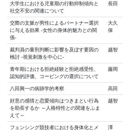
大学生における児童期の行動抑制傾向と
長田
社交不安の関連について
交際の文脈が男性によるパートナー選択
大久
に与える効果 -女性の身体的魅力との関
保
係-
裁判員の量刑判断に影響を及ぼす要因の
越智
検討 -視覚刺激を中心に-
青年期における拒絶経験と拒絶感受性、
藤岡
認知的評価、コーピングの選択について
八田興一の病跡学的考察
高田
好意の感情と恋愛傾向はつきまとい行為
越智
を助長するか ～人格特性との関連をふま
えて～
フェンシング競技者における身体化とメ
澤