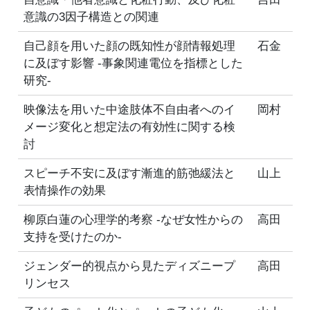
意識の3因子構造との関連
自己顔を用いた顔の既知性が顔情報処理
石金
に及ぼす影響 -事象関連電位を指標とした
研究-
映像法を用いた中途肢体不自由者へのイ
岡村
メージ変化と想定法の有効性に関する検
討
スピーチ不安に及ぼす漸進的筋弛緩法と
山上
表情操作の効果
柳原白蓮の心理学的考察 -なぜ女性からの
高田
支持を受けたのか-
ジェンダー的視点から見たディズニープ
高田
リンセス