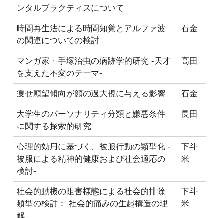
ンタルプラクティスについて
時間再生法による時間知覚とアルファ波
石金
の関連についての検討
マンガ家・手塚治虫の病跡学的研究 -天才
高田
を支えた不変のテーマ-
痩せ願望傾向が顔の過大視に与える影響
石金
大学生のパーソナリティ分類と嫌悪条件
長田
に関する探索的研究
心理的効用に基づく、被服行動の類型化 -
下斗
被服による精神的健康および社会適応の
米
検討-
社会的動機の阻害様態による社会的排除
下斗
類型の検討： 社会的痛みの生起構造の理
米
解