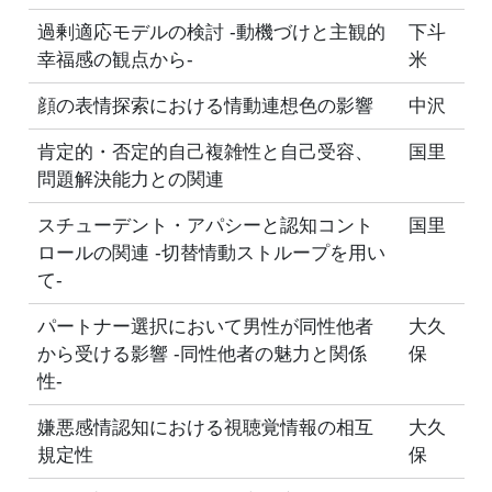
過剰適応モデルの検討 -動機づけと主観的
下斗
幸福感の観点から-
米
顔の表情探索における情動連想色の影響
中沢
肯定的・否定的自己複雑性と自己受容、
国里
問題解決能力との関連
スチューデント・アパシーと認知コント
国里
ロールの関連 -切替情動ストループを用い
て-
パートナー選択において男性が同性他者
大久
から受ける影響 -同性他者の魅力と関係
保
性-
嫌悪感情認知における視聴覚情報の相互
大久
規定性
保