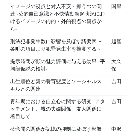
イメージの視点と対人不安・抑うつの関
国里
連 -公的自己意識と不快情動喚起状況にお
けるイメージの内的・外的視点の観点か
ら-
刑法犯罪発生数に影響を及ぼす諸要因 ～
越智
各町の項目より犯罪発生率を推測する～
提示時間が顔の魅力評価に与える効果 -平
大久
均顔仮説の検討-
保
出生順位と親の養育態度とソーシャルス
吉田
キルとの関連
青年期における自立心に関する研究 -アタ
吉田
ッチメント、親の夫婦関係、友人関係に
着目して-
概念間の関係が記憶の抑制に及ぼす影響
中沢