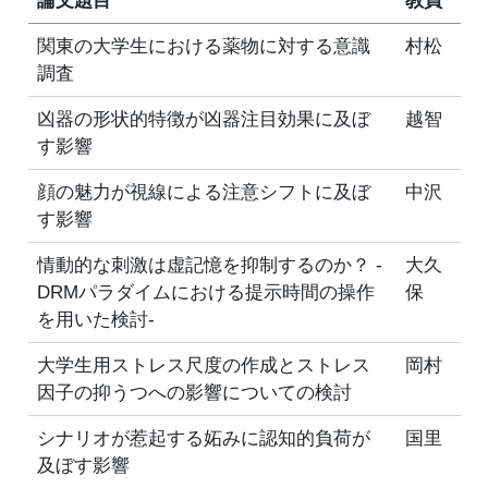
論文題目
教員
関東の大学生における薬物に対する意識
村松
調査
凶器の形状的特徴が凶器注目効果に及ぼ
越智
す影響
顔の魅力が視線による注意シフトに及ぼ
中沢
す影響
情動的な刺激は虚記憶を抑制するのか？ -
大久
DRMパラダイムにおける提示時間の操作
保
を用いた検討-
大学生用ストレス尺度の作成とストレス
岡村
因子の抑うつへの影響についての検討
シナリオが惹起する妬みに認知的負荷が
国里
及ぼす影響