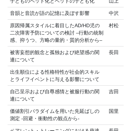
子どものペット化とペットの子ども化
山上
音韻と音読が語の記憶に及ぼす影響
中沢
原因帰属スタイルに着目したAD/HD児の
村松
二次障害予防についての検討 –行動の統制
感、抑うつ、方略の量的・質的分析から–
被害妄想的観念と孤独および絶望感の関
長田
連について
出生順位による性格特性が社会的スキル
とライフイベントに与える影響について
自己呈示および自尊感情と被服行動の関
吉田
連について
価値割引パラダイムを用いた先延ばしの
国里
測定 -回避・衝動性の観点から-
ペアレント・トレーニングにおける発達
長田