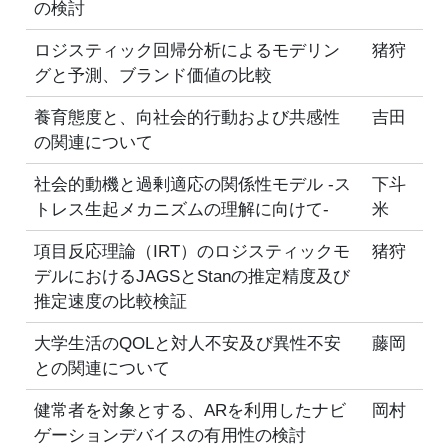
の検討
ロジスティック回帰分析によるモデリン
猪狩
グと予測、ブランド価値の比較
養育態度と、向社会的行動および共感性
吉田
の関連について
社会的動機と過剰適応の関係性モデル -ス
下斗
トレス生起メカニズムの理解に向けて-
米
項目反応理論（IRT）のロジスティックモ
猪狩
デルにおけるJAGSとStanの推定精度及び
推定速度の比較検証
大学生活のQOLと対人不安及び異性不安
藤岡
との関連について
健常者を対象とする、ARを利用したナビ
岡村
ゲーションデバイスの有用性の検討