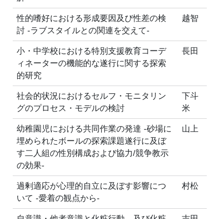
性的嗜好における形成要因及び性差の検
越智
討 -ラブスタイルとの関連を交えて-
小・中学校における特別支援教育コーデ
長田
ィネーターの機能的な遂行に関する探索
的研究
社会的状況におけるセルフ・モニタリン
下斗
グのプロセス・モデルの検討
米
幼稚園児における共同作業の発達 -砂場に
山上
埋められたボールの探索課題遂行に及ぼ
す二人組の性別構成および協力/競争教示
の効果-
過剰適応が心理的自立に及ぼす影響につ
村松
いて -愛着の観点から-
自意識・他者意識と化粧行動、及び化粧
吉田