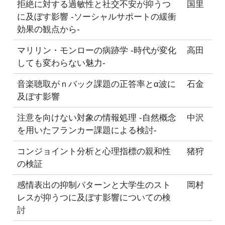
拒絶に対する過敏性と社交不安が抑うつ
国里
に及ぼす影響 -ソーシャルサポートの緩衝
効果の観点から-
マリリン・モンローの病跡学 -時代が変化
高田
しても変わらない魅力-
音楽聴取がｎバック課題の正答率とα波に
石金
及ぼす影響
注意を向けない対象の情報処理 -自然概念
中沢
を用いたフランカー課題による検討-
コンジョイント分析と心理指標の親和性
猪狩
の検証
感情表出の抑制パターンと大学生のスト
岡村
レスが抑うつに及ぼす影響についての検
討