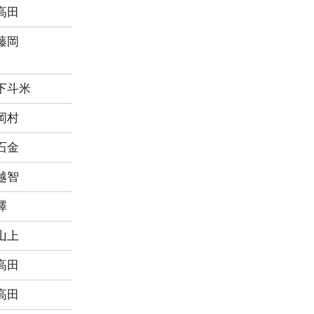
高田
藤岡
下斗米
岡村
石金
越智
澤
山上
高田
高田