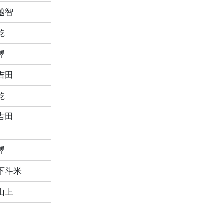
越智
乾
澤
吉田
乾
吉田
澤
下斗米
山上