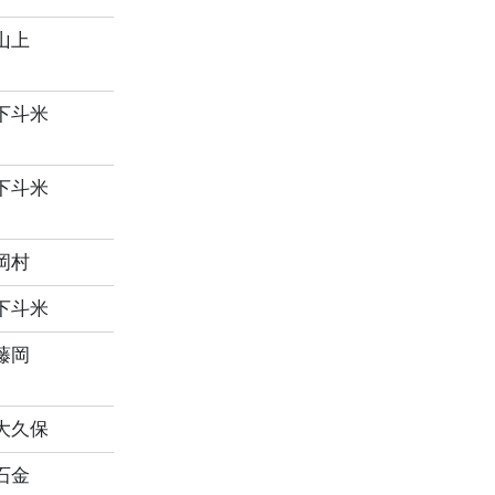
山上
下斗米
下斗米
岡村
下斗米
藤岡
大久保
石金