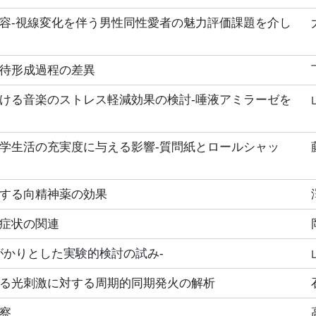
容‐視線変化を伴う男性同性愛者の魅力評価課題を介し
待形成過程の差異
ける音楽のストレス軽減効果の検討‐唾液アミラーゼを
学生活の充実度に与える影響‐質問紙とロールシャッ
する向精神薬の効果
症状の関連
がかりとした実験的検討の試み‐
る光刺激に対する周期的同期発火の解析
察