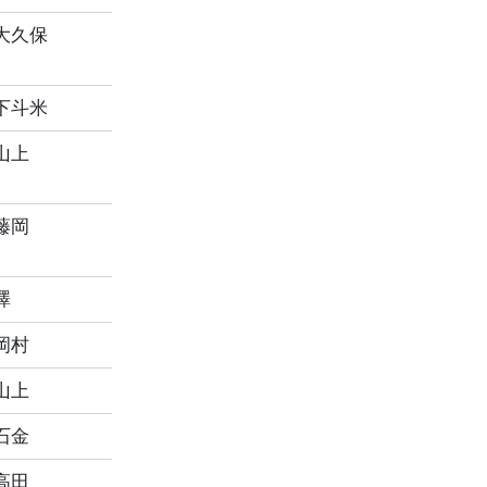
大久保
下斗米
山上
藤岡
澤
岡村
山上
石金
高田