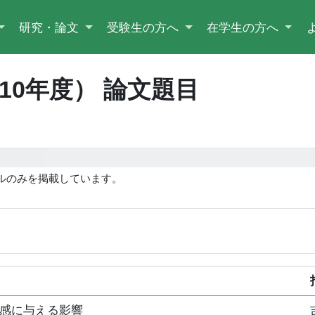
研究・論文
受験生の方へ
在学生の方へ
010年度） 論文題目
ルのみを掲載しています。
。
感に与える影響