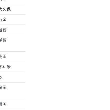
大久保
石金
越智
越智
高田
下斗米
乾
藤岡
藤岡