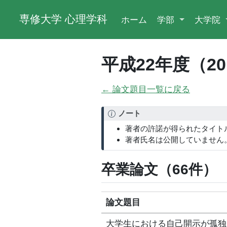
専修大学 心理学科
ホーム
学部
大学院
平成22年度（2
← 論文題目一覧に戻る
ノート
著者の許諾が得られたタイト
著者氏名は公開していません
卒業論文（66件）
論文題目
大学生における自己開示が孤独