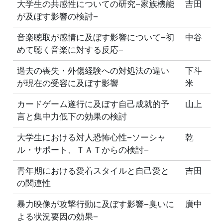
大学生の共感性についての研究−家族機能
吉田
が及ぼす影響の検討−
音楽聴取が感情に及ぼす影響について−初
中谷
めて聴く音楽に対する反応−
過去の喪失・外傷経験への対処法の違い
下斗
が現在の受容に及ぼす影響
米
カードゲーム遂行に及ぼす自己成就的予
山上
言と集中力低下の効果の検討
大学生における対人恐怖心性−ソーシャ
乾
ル・サポート、ＴＡＴからの検討−
青年期における愛着スタイルと自己愛と
吉田
の関連性
暴力映像が攻撃行動に及ぼす影響−臭いに
廣中
よる状況要因の効果−