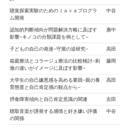
聴覚探索実験のためのＪａｖａプログラ
中谷
ム開発
認知的判断傾向が問題解決方略に及ぼす
廣中
影響−キノコの分類課題を例として−
子どもの自己の発達−守屋の追研究−
高田
箱庭療法とコラージュ療法の比較検討−刺
藤岡
激の違いがイメージに及ぼす影響−
大学生の自己嫌悪感を高める要因−親の養
高田
育態度と自己肯定感の観点から−
摂食障害傾向と自己肯定意識の関連
吉田
聴取音楽が誘発する感情と好き嫌い評価
中谷
の関係