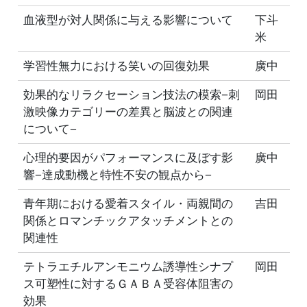
血液型が対人関係に与える影響について
下斗
米
学習性無力における笑いの回復効果
廣中
効果的なリラクセーション技法の模索−刺
岡田
激映像カテゴリーの差異と脳波との関連
について−
心理的要因がパフォーマンスに及ぼす影
廣中
響−達成動機と特性不安の観点から−
青年期における愛着スタイル・両親間の
吉田
関係とロマンチックアタッチメントとの
関連性
テトラエチルアンモニウム誘導性シナプ
岡田
ス可塑性に対するＧＡＢＡ受容体阻害の
効果