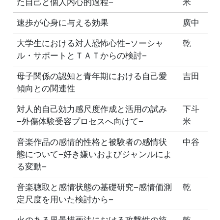
た自己と個人内心的過程−
米
速歩が心身に与える効果
廣中
大学生における対人恐怖心性−ソーシャ
乾
ル・サポートとＴＡＴからの検討−
母子関係の認知と青年期における自己愛
吉田
傾向との関連性
対人的自己効力感尺度作成と活用の試み
下斗
−外傷体験受容プロセスへ向けて−
米
音楽作品の感情的性格と被験者の感情状
中谷
態について−好き嫌いおよびジャンルによ
る変動−
音楽聴取と感情状態の基礎研究−感情価測
乾
定尺度を用いた検討から−