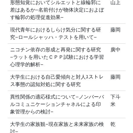
形態知覚においてシルエットと線輪郭に
山上
差はあるか−名前付けが物体決定におよぼ
す輪郭の処理促進効果−
現代青年におけるしらけ気分に関する研
藤岡
究−ロールシャッハ・テストを用いて−
ニコチン依存の形成と再発に関する研究
廣中
−ラットを用いたＣＰＰ試験における学習
心理学的解析−
大学生における自己愛傾向と対人ｽストレ
藤岡
ス事態の認知対処に関する研究
異性関係の適応様式について−ノンバーバ
下斗
ルコミュニケーションチャネルによる印
米
象管理からの検討−
大学生の家族観−現在家族と未来家族の検
乾
討−