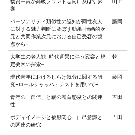
物質主義が高級ブランド志向に及ぼす影
山上
響
パーソナリティ類似性の認知が同性友人
藤岡
に対する魅力判断に及ぼす効果−情緒的次
元と共同作業次元における自己受容の観
点から−
大学生の老人観−時代背景に伴う変容と規
乾
定要因の探索−
現代青年におけるしらけ気分に関する研
藤岡
究−ロールシャッハ・テストを用いて−
青年の「自信」と親の養育態度との関連
吉田
性
ボディイメージと被服関心、自己意識と
吉田
の関連の研究