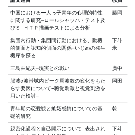
論文題目
教員
中国における一人っ子青年の心理的特性
藤岡
に関する研究−ロールシャッハ・テスト及
びＳ−ＨＴＰ描画テストによる分析−
集団内行動・集団間行動における、動機
下斗
的側面と認知的側面の関係−いじめの発生
米
機序を探る-
三島由紀夫−現実との戦い
廣中
脳波α波帯域内ピーク周波数の変化をもた
岡田
らす要因について−聴覚刺激と視覚刺激を
用いた検討−
青年期の恋愛観と嫉妬感情についての基
乾
礎的研究
親密化過程と自己開示について−表出され
下斗