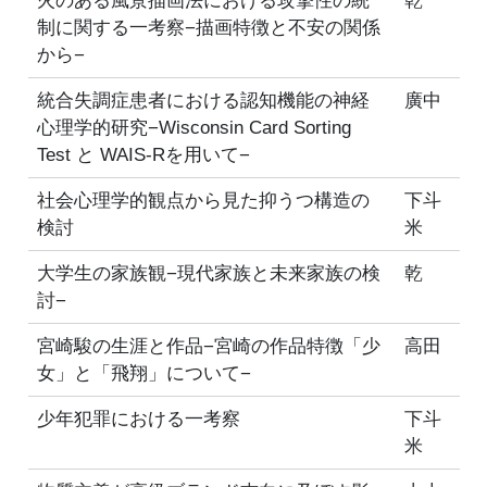
火のある風景描画法における攻撃性の統
乾
制に関する一考察−描画特徴と不安の関係
から−
統合失調症患者における認知機能の神経
廣中
心理学的研究−Wisconsin Card Sorting
Test と WAIS-Rを用いて−
社会心理学的観点から見た抑うつ構造の
下斗
検討
米
大学生の家族観−現代家族と未来家族の検
乾
討−
宮崎駿の生涯と作品−宮崎の作品特徴「少
高田
女」と「飛翔」について−
少年犯罪における一考察
下斗
米